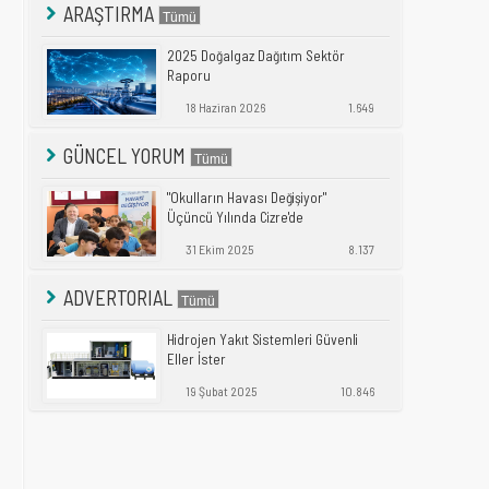
ARAŞTIRMA
2025 Doğalgaz Dağıtım Sektör
Raporu
18 Haziran 2026
1.649
GÜNCEL YORUM
"Okulların Havası Değişiyor"
Üçüncü Yılında Cizre'de
31 Ekim 2025
8.137
ADVERTORIAL
Hidrojen Yakıt Sistemleri Güvenli
Eller İster
19 Şubat 2025
10.846