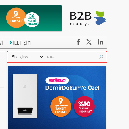


Vİ
İLETİŞİM