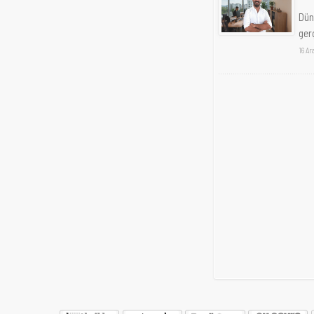
Düny
gerç
16 Ar