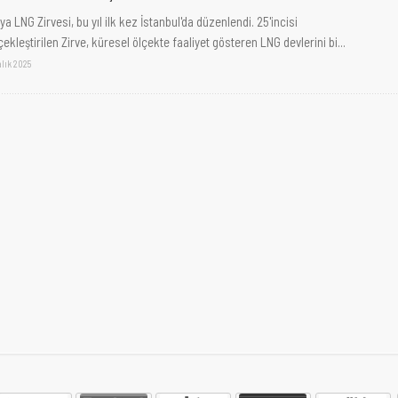
a LNG Zirvesi, bu yıl ilk kez İstanbul'da düzenlendi. 25'incisi
ekleştirilen Zirve, küresel ölçekte faaliyet gösteren LNG devlerini bi...
alık 2025