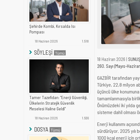
Şehirde Kombi, Kırsalda Isı
Pompası
18 Haziran 2026
1.518
SÖYLEŞİ
18 Haziran 2026 |
SUNU
260. Sayı (Mayıs-Hazira
GAZBİR tarafından yayı
Türkiye, 22,8 milyon a
üçüncü ülke konumuna u
Tamer Tazefidan: "Enerji Güvenliği,
tamamlanmasıyla birli
Ülkelerin Stratejik Güvenlik
Önümüzdeki iki yılda g
Meselesi Haline Geldi"
sisteme dahil olması ö
18 Haziran 2026
1.556
Enerji kullanımı açısı
DOSYA
sürdürüyor. 2025 yılı b
1000 kcal enerji için o