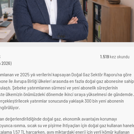
Ş
1.519
kez okundu
n 2026)
mlanan ve 2025 yılı verilerini kapsayan Doğal Gaz Sektör Raporu'na göre
bone ile Avrupa Birliği ülkeleri arasında en fazla doğal gaz abonesine sahip
laştı. Şebeke yatırımlarının sürmesi ve yeni abonelik süreçlerinin
kte ülkemizin önümüzdeki dönemde ikinci sıraya yükselmesi de gündemde.
erçekleştirilecek yatırımlar sonucunda yaklaşık 300 bin yeni abonenin
ngörülüyor.
ndan değerlendirildiğinde doğal gaz, ekonomik avantajını korumayı
oyunca ısınma, sıcak su ve pişirme ihtiyaçları için doğal gaz kullanan hanel
rtalama 1,57 TL harcarken, aynı miktardaki enerji için yerli kömür kullanan