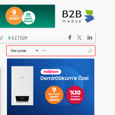


Vİ
İLETİŞİM