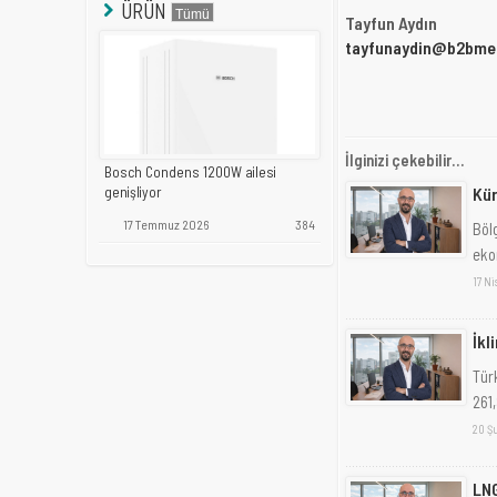
ÜRÜN
Tayfun Aydın
tayfunaydin@b2bme
İlginizi çekebilir...
Bosch Condens 1200W ailesi
Kür
genişliyor
17 Temmuz 2026
384
Böl
ekon
17 Ni
İkl
Türk
261,
20 Ş
LNG