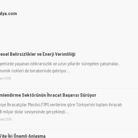
dya.com
esel Belirsizlikler ve Enerji Verimliliği
gemizde yaşanan istikrarsızlık ve uzun yıllardır süregelen çatışmalar,
omik riskleri de beraberinde getiriyor....
san 2026
imlendirme Sektörünün İhracat Başarısı Sürüyor
iye İhracatçılar Meclisi (TİM) verilerine göre Türkiye'nin toplam ihracatı
8 milyar dolar seviyesinde gerçekleşti....
ubat 2026
'de İki Önemli Anlaşma