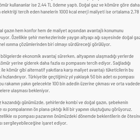
 kömür kullananlar ise 2,44 TL ödeme yaptı. Doğal gaz ve kömüre göre daha
elektriği tercih eden hanelerin 1000 kcal enerji maliyeti ise ortalama 2,78
ğal gazın hem konfor hem de maliyet açısından avantajlı konumunu
yor. Özellikle şehir merkezlerinde yaygın altyapı ağı sayesinde doğal ga
mel ısınma çözümlerinden biri olmayı sürdüreceği görülüyor.
 bölgelerde ekonomik avantaj sürerken, altyapının ulaşmadığı yerlerde
 kömür yerine giderek daha fazla ısı pompasını tercih ediyor. Sağladığı
ile kömür gibi alternatif yakıtlara karşı maliyet avantajı tüketicilerin bu
 hızlandırıyor. Türkiye'de geçtiğimiz yıl yaklaşık 50 bin adet ısı pompası
 bu rakamın yakın gelecekte 100 bin adedin üzerine çıkması ve orta vadede
elere ulaşması bekleniyor.
z kazandığı günümüzde, şehirlerde kombi ve doğal gazın, şebekenin
 ısı pompalarının ön plana çıktığı ikili bir yapının oluştuğunu görüyoruz.
zellikle ısı pompası pazarının önümüzdeki dönemde beklentilerin de ötesi
 sergileyebileceğine işaret ediyor.