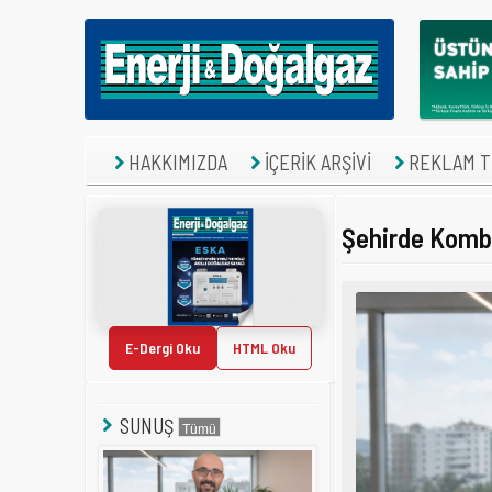
HAKKIMIZDA
İÇERİK ARŞİVİ
REKLAM TE
Şehirde Kombi
E-Dergi Oku
HTML Oku
SUNUŞ