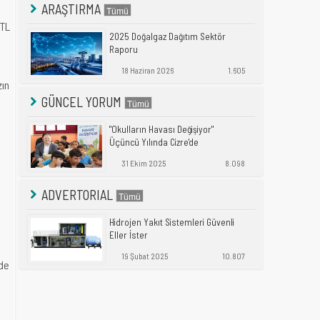
ARAŞTIRMA
 TL
2025 Doğalgaz Dağıtım Sektör
Raporu
18 Haziran 2026
1.605
zın
GÜNCEL YORUM
"Okulların Havası Değişiyor"
Üçüncü Yılında Cizre'de
31 Ekim 2025
8.098
ADVERTORIAL
Hidrojen Yakıt Sistemleri Güvenli
Eller İster
19 Şubat 2025
10.807
nde