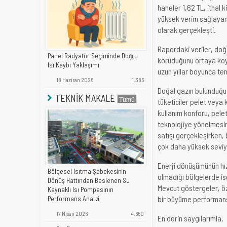
haneler 1,62 TL, ithal
yüksek verim sağlayan 
olarak gerçekleşti.
Rapordaki veriler, do
Panel Radyatör Seçiminde Doğru
koruduğunu ortaya koyu
Isı Kaybı Yaklaşımı
uzun yıllar boyunca te
18 Haziran 2026
1.385
Doğal gazın bulunduğu
TEKNİK MAKALE
tüketiciler pelet veya
kullanım konforu, pelet 
teknolojiye yönelmesini
satışı gerçekleşirken,
çok daha yüksek seviy
Enerji dönüşümünün hı
Bölgesel Isıtma Şebekesinin
olmadığı bölgelerde ise
Dönüş Hattından Beslenen Su
Mevcut göstergeler, ö
Kaynaklı Isı Pompasının
bir büyüme performansı
Performans Analizi
17 Nisan 2026
4.660
En derin saygılarımla,