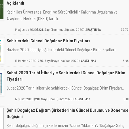
Açıklandı
Kadir Has Üniversitesi Enerji ve Sürdürülebilir Kalkınma Uygulama ve
Araştırma Merkezi (CESD) tarafı..
14 Ağustos 2020 |
221. Sayı
(Temmuz-Ağustos 2020) |
ARAŞTIRMA
32.72
Şehirlerdeki Güncel Doğalgaz Birim Fiyatları
Haziran 2020 itibariyle Şehirlerdeki Güncel Doğalgaz Birim Fiyatları..
19 Haziran 2020 |
220. Sayı
(Mayıs-Haziran 2020) |
ARAŞTIRMA
8.46
Şubat 2020 Tarihi İtibariyle Şehirlerdeki Güncel Doğalgaz Birim
Fiyatları
Şubat 2020 Tarihi İtibariyle Şehirlerdeki Güncel Doğalgaz Birim Fiyatları..
17 Şubat 2020 |
218. Sayı
(Ocak-Şubat 2020) |
ARAŞTIRMA
6.18
Şehir Doğalgaz Dağıtım Şirketlerinin Güncel Durumu ve Dönemse
Değişimi
Şehir doğalgaz dağıtım şirketlerimizin "Abone Miktarları", "Doğalgaz Satış