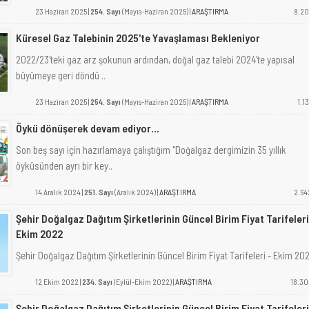
23 Haziran 2025 |
254. Sayı
(Mayıs-Haziran 2025) |
ARAŞTIRMA
8.20
Küresel Gaz Talebinin 2025'te Yavaşlaması Bekleniyor
2022/23'teki gaz arz şokunun ardından, doğal gaz talebi 2024'te yapısal
büyümeye geri döndü ..
23 Haziran 2025 |
254. Sayı
(Mayıs-Haziran 2025) |
ARAŞTIRMA
1.13
Öykü dönüşerek devam ediyor...
Son beş sayı için hazırlamaya çalıştığım "Doğalgaz dergimizin 35 yıllık
öyküsünden ayrı bir key..
14 Aralık 2024 |
251. Sayı
(Aralık 2024) |
ARAŞTIRMA
2.64
Şehir Doğalgaz Dağıtım Şirketlerinin Güncel Birim Fiyat Tarifeleri
Ekim 2022
Şehir Doğalgaz Dağıtım Şirketlerinin Güncel Birim Fiyat Tarifeleri - Ekim 202
12 Ekim 2022 |
234. Sayı
(Eylül-Ekim 2022) |
ARAŞTIRMA
18.30
Şehir Doğalgaz Dağıtım Şirketlerinin Güncel Birim Fiyat Tarifeleri