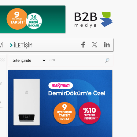


Vİ
İLETİŞİM
ın
2