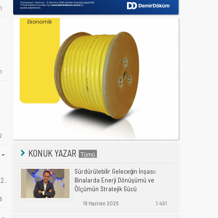
1
1
2
KONUK YAZAR
 -
Sürdürülebilir Geleceğin İnşası:
2..
Binalarda Enerji Dönüşümü ve
Ölçümün Stratejik Gücü
5
18 Haziran 2026
1.491
 -