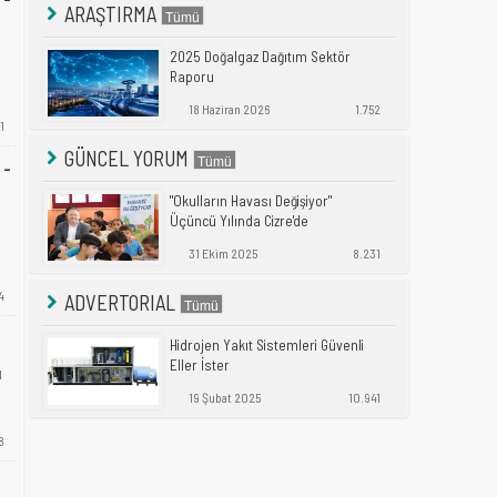
ARAŞTIRMA
2025 Doğalgaz Dağıtım Sektör
Raporu
18 Haziran 2026
1.752
1
GÜNCEL YORUM
 -
"Okulların Havası Değişiyor"
Üçüncü Yılında Cizre'de
31 Ekim 2025
8.231
4
ADVERTORIAL
Hidrojen Yakıt Sistemleri Güvenli
Eller İster
ı
19 Şubat 2025
10.941
8