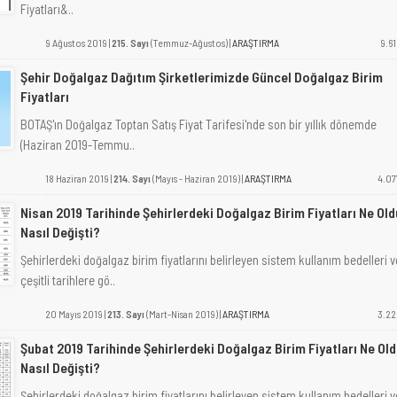
Fiyatları&..
9 Ağustos 2019 |
215. Sayı
(Temmuz-Ağustos) |
ARAŞTIRMA
9.61
Şehir Doğalgaz Dağıtım Şirketlerimizde Güncel Doğalgaz Birim
Fiyatları
BOTAŞ'ın Doğalgaz Toptan Satış Fiyat Tarifesi'nde son bir yıllık dönemde
(Haziran 2019-Temmu..
18 Haziran 2019 |
214. Sayı
(Mayıs - Haziran 2019) |
ARAŞTIRMA
4.07
Nisan 2019 Tarihinde Şehirlerdeki Doğalgaz Birim Fiyatları Ne Old
Nasıl Değişti?
Şehirlerdeki doğalgaz birim fiyatlarını belirleyen sistem kullanım bedelleri v
çeşitli tarihlere gö..
20 Mayıs 2019 |
213. Sayı
(Mart-Nisan 2019) |
ARAŞTIRMA
3.22
Şubat 2019 Tarihinde Şehirlerdeki Doğalgaz Birim Fiyatları Ne Old
Nasıl Değişti?
Şehirlerdeki doğalgaz birim fiyatlarını belirleyen sistem kullanım bedelleri v