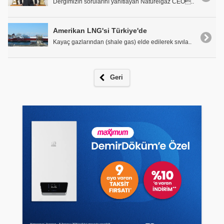
Dergimizin sorularını yanıtlayan Naturelgaz CEO..
Amerikan LNG'si Türkiye'de
Kayaç gazlarından (shale gas) elde edilerek sıvıla..
Geri