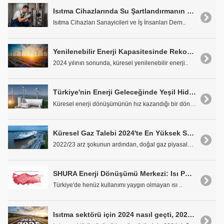
Isıtma Cihazlarında Su Şartlandırmanın Önemi ve Devreye Alım Kuralları
Isıtma Cihazları Sanayicileri ve İş İnsanları Dern..
Yenilenebilir Enerji Kapasitesinde Rekor Kıran Yıllık Büyüme
2024 yılının sonunda, küresel yenilenebilir enerji..
Türkiye'nin Enerji Geleceğinde Yeşil Hidrojenin Stratejik Rolü
Küresel enerji dönüşümünün hız kazandığı bir dönem..
Küresel Gaz Talebi 2024'te En Yüksek Seviyesine Ulaştı
2022/23 arz şokunun ardından, doğal gaz piyasaları..
SHURA Enerji Dönüşümü Merkezi: Isı Pompası Kullandığı Enerjinin 4 Katı Isı Üretebiliyor
Türkiye'de henüz kullanımı yaygın olmayan ısı ..
Isıtma sektörü için 2024 nasıl geçti, 2025 öngörüleri ne?