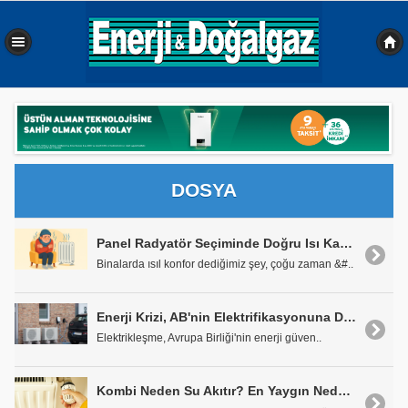
0,074 sn
DOSYA
Panel Radyatör Seçiminde Doğru Isı Kaybı Yaklaşımı
Binalarda ısıl konfor dediğimiz şey, çoğu zaman &#..
Enerji Krizi, AB'nin Elektrifikasyonuna Daha Güçlü Bir İvme Kazandırıyor
Elektrikleşme, Avrupa Birliği'nin enerji güven..
Kombi Neden Su Akıtır? En Yaygın Nedenler ve Alınabilecek Önlemler