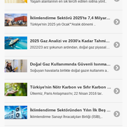
Yaşam alanlarının en sık tercih edilen ısıtma yönt..
İklimlendirme Sektörü 2025'te 7,4 Milyar Dolarlık Hacmiyle Stratejik Konumunu Güçlendirdi
Türkiye'nin 2025 yılı Ocak"“Aralık dönemi ..
2025 Gaz Analizi ve 2030'a Kadar Tahminler
2022/23 arz şokunun ardından, doğal gaz piyasaları..
Doğal Gaz Kullanımında Güvenli Isınma için 9 Önemli Adım
Soğuyan havalarla birlikte doğal gazın kullanımı a..
Türkiye'nin Nötr Karbon ve Sıfır Karbon Yaklaşımları
Ülkemiz, Paris Anlaşması'nı; 22 Nisan 2016 tar..
İklimlendirme Sektöründen Yılın İlk Beş Ayında 3,09 Milyar Dolarlık İhracat
İklimlendirme Sanayi İhracatçıları Birliği (İSİB),..