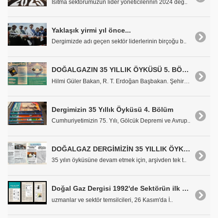
Isıtma sektörümüzün lider yöneticilerinin 2024 değ..
Yaklaşık yirmi yıl önce...
Dergimizde adı geçen sektör liderlerinin birçoğu b..
DOĞALGAZIN 35 YILLIK ÖYKÜSÜ 5. BÖLÜM
Hilmi Güler Bakan, R. T. Erdoğan Başbakan. Şehirle..
Dergimizin 35 Yıllık Öyküsü 4. Bölüm
Cumhuriyetimizin 75. Yılı, Gölcük Depremi ve Avrup..
DOĞALGAZ DERGİMİZİN 35 YILLIK ÖYKÜSÜ
35 yılın öyküsüne devam etmek için, arşivden tek t..
Doğal Gaz Dergisi 1992'de Sektörün ilk Sempozyumunu Düzenliyordu
uzmanlar ve sektör temsilcileri, 26 Kasım'da İ..