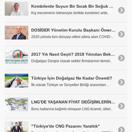
Kombilerde Suyun Bir Sıcak Bir Soğuk Gelme Sebepleri
Kış mevsiminin bitmesiyle birlikte kombileri artık..
DOSİDER Yönetim Kurulu Başkanı Ömer Cihad Vardan: "2021 Yılının İkinci Yarısında Olumlu Bir Atmosfer Oluşacağına İnanıyoruz"
2020 yılında tüm dünyayı etkisi altına alan COVID-..
2017 Yılı Nasıl Geçti? 2018 Yılından Beklentiler Neler?
Doğalgaz Dergisi olarak sektör firmalarının temsil..
Türkiye İçin Doğalgaz Ne Kadar Önemli?
İlk olarak Türkiye ve Sovyetler Birliği arasından ..
LNG'DE YAŞANAN FİYAT DEĞİŞİMLERİNİN KÜRESEL PİYASALARA VE TÜRKİYE'YE OLASI ETKİLERİ
Boru hatlarına bağımlı olmayan LNG ticareti, ülkel..
"Türkiye'de CNG Pazarını Yarattık"