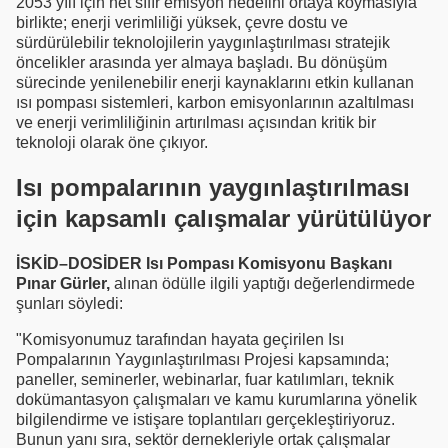
2053 yılı için net sıfır emisyon hedefini ortaya koymasıyla
birlikte; enerji verimliliği yüksek, çevre dostu ve
sürdürülebilir teknolojilerin yaygınlaştırılması stratejik
öncelikler arasında yer almaya başladı. Bu dönüşüm
sürecinde yenilenebilir enerji kaynaklarını etkin kullanan
ısı pompası sistemleri, karbon emisyonlarının azaltılması
ve enerji verimliliğinin artırılması açısından kritik bir
teknoloji olarak öne çıkıyor.
Isı pompalarının yaygınlaştırılması
için kapsamlı çalışmalar yürütülüyor
İSKİD–DOSİDER Isı Pompası Komisyonu Başkanı
Pınar Gürler,
alınan ödülle ilgili yaptığı değerlendirmede
şunları söyledi:
"Komisyonumuz tarafından hayata geçirilen Isı
Pompalarının Yaygınlaştırılması Projesi kapsamında;
paneller, seminerler, webinarlar, fuar katılımları, teknik
dokümantasyon çalışmaları ve kamu kurumlarına yönelik
bilgilendirme ve istişare toplantıları gerçekleştiriyoruz.
Bunun yanı sıra, sektör dernekleriyle ortak çalışmalar