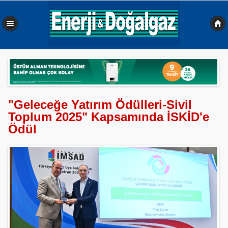
0,461 sn
"Geleceğe Yatırım Ödülleri-Sivil
Toplum 2025" Kapsamında İSKİD'e
Ödül