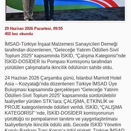
29 Haziran 2026 Pazartesi, 09:55
402
kez okundu
İMSAD-Türkiye İnşaat Malzemesi Sanayicileri Derneği
tarafından düzenlenen, “Geleceğe Yatırım Ödülleri-Sivil
Toplum 2025” kapsamında İSKİD, “Çalışma Kategorisi”nde
İSKİD-DOSİDER Isı Pompası Komisyonu tarafından
yürütülen çalışmalarla ikincilik ödülünün sahibi oldu.
24 Haziran 2026 Çarşamba günü, İstanbul Marriott Hotel
Asia – Kozyatağı’nda düzenlenen Türkiye İMSAD Üye
Buluşması kapsamında gerçekleşen “Geleceğe Yatırım
Ödülleri-Sivil Toplum 2025” kapsamında sürdürülebilir
faaliyetler yürüten STK’lara; ÇALIŞMA, ETKİNLİK ve
PROJE kategorilerinde ödülleri verildi. İSKİD, “ÇALIŞMA
KATEGORİSİ” ‘nde, İSKİD-DOSİDER komisyonunun
yürüttüğü ısı pompalarının tanıtımı ve yaygınlaştırılması
faaliyetleriyle ikincilik ödülü aldı. Gecede İSKİD Yönetim
Kurulu Başkanı Tunç Korun’a ödül plaketi, Türkiye İMSAD