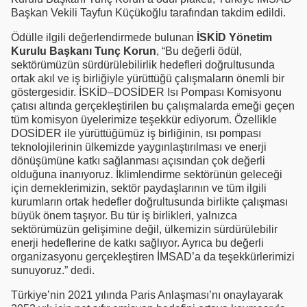
Başkan Vekili Tayfun Küçükoğlu tarafından takdim edildi.
Ödülle ilgili değerlendirmede bulunan
İSKİD Yönetim
Kurulu Başkanı Tunç Korun
, “Bu değerli ödül,
sektörümüzün sürdürülebilirlik hedefleri doğrultusunda
ortak akıl ve iş birliğiyle yürüttüğü çalışmaların önemli bir
göstergesidir. İSKİD–DOSİDER Isı Pompası Komisyonu
çatısı altında gerçekleştirilen bu çalışmalarda emeği geçen
tüm komisyon üyelerimize teşekkür ediyorum. Özellikle
DOSİDER ile yürüttüğümüz iş birliğinin, ısı pompası
teknolojilerinin ülkemizde yaygınlaştırılması ve enerji
dönüşümüne katkı sağlanması açısından çok değerli
olduğuna inanıyoruz. İklimlendirme sektörünün geleceği
için derneklerimizin, sektör paydaşlarının ve tüm ilgili
kurumların ortak hedefler doğrultusunda birlikte çalışması
büyük önem taşıyor. Bu tür iş birlikleri, yalnızca
sektörümüzün gelişimine değil, ülkemizin sürdürülebilir
enerji hedeflerine de katkı sağlıyor. Ayrıca bu değerli
organizasyonu gerçekleştiren İMSAD’a da teşekkürlerimizi
sunuyoruz.” dedi.
Türkiye’nin 2021 yılında Paris Anlaşması’nı onaylayarak