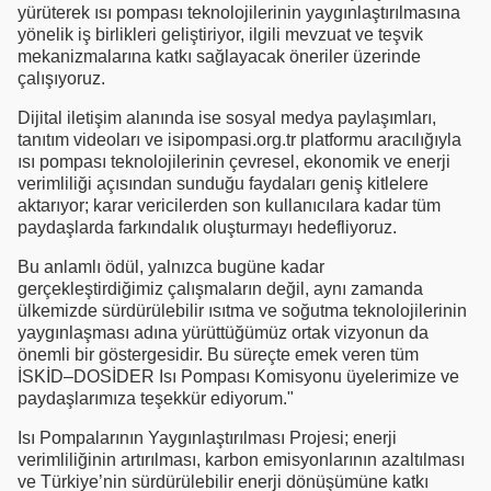
yürüterek ısı pompası teknolojilerinin yaygınlaştırılmasına
yönelik iş birlikleri geliştiriyor, ilgili mevzuat ve teşvik
mekanizmalarına katkı sağlayacak öneriler üzerinde
çalışıyoruz.
Dijital iletişim alanında ise sosyal medya paylaşımları,
tanıtım videoları ve isipompasi.org.tr platformu aracılığıyla
ısı pompası teknolojilerinin çevresel, ekonomik ve enerji
verimliliği açısından sunduğu faydaları geniş kitlelere
aktarıyor; karar vericilerden son kullanıcılara kadar tüm
paydaşlarda farkındalık oluşturmayı hedefliyoruz.
Bu anlamlı ödül, yalnızca bugüne kadar
gerçekleştirdiğimiz çalışmaların değil, aynı zamanda
ülkemizde sürdürülebilir ısıtma ve soğutma teknolojilerinin
yaygınlaşması adına yürüttüğümüz ortak vizyonun da
önemli bir göstergesidir. Bu süreçte emek veren tüm
İSKİD–DOSİDER Isı Pompası Komisyonu üyelerimize ve
paydaşlarımıza teşekkür ediyorum."
Isı Pompalarının Yaygınlaştırılması Projesi; enerji
verimliliğinin artırılması, karbon emisyonlarının azaltılması
ve Türkiye’nin sürdürülebilir enerji dönüşümüne katkı