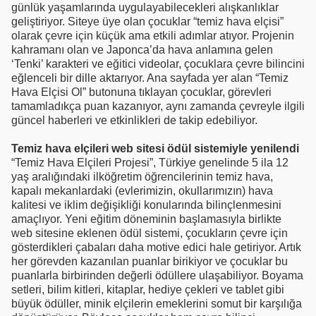
günlük yaşamlarında uygulayabilecekleri alışkanlıklar
geliştiriyor. Siteye üye olan çocuklar “temiz hava elçisi”
olarak çevre için küçük ama etkili adımlar atıyor. Projenin
kahramanı olan ve Japonca’da hava anlamına gelen
‘Tenki’ karakteri ve eğitici videolar, çocuklara çevre bilincini
eğlenceli bir dille aktarıyor. Ana sayfada yer alan “Temiz
Hava Elçisi Ol” butonuna tıklayan çocuklar, görevleri
tamamladıkça puan kazanıyor, aynı zamanda çevreyle ilgili
güncel haberleri ve etkinlikleri de takip edebiliyor.
Temiz hava elçileri web sitesi ödül sistemiyle yenilendi
“Temiz Hava Elçileri Projesi”, Türkiye genelinde 5 ila 12
yaş aralığındaki ilköğretim öğrencilerinin temiz hava,
kapalı mekanlardaki (evlerimizin, okullarımızın) hava
kalitesi ve iklim değişikliği konularında bilinçlenmesini
amaçlıyor. Yeni eğitim döneminin başlamasıyla birlikte
web sitesine eklenen ödül sistemi, çocukların çevre için
gösterdikleri çabaları daha motive edici hale getiriyor. Artık
her görevden kazanılan puanlar birikiyor ve çocuklar bu
puanlarla birbirinden değerli ödüllere ulaşabiliyor. Boyama
setleri, bilim kitleri, kitaplar, hediye çekleri ve tablet gibi
büyük ödüller, minik elçilerin emeklerini somut bir karşılığa