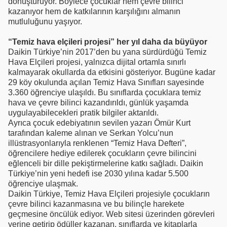
dönüştürüyor. Böylece çocuklar hem çevre bilinci
kazanıyor hem de katkılarının karşılığını almanın
mutluluğunu yaşıyor.
“Temiz hava elçileri projesi” her yıl daha da büyüyor
Daikin Türkiye’nin 2017’den bu yana sürdürdüğü Temiz
Hava Elçileri projesi, yalnızca dijital ortamla sınırlı
kalmayarak okullarda da etkisini gösteriyor. Bugüne kadar
29 köy okulunda açılan Temiz Hava Sınıfları sayesinde
3.360 öğrenciye ulaşıldı. Bu sınıflarda çocuklara temiz
hava ve çevre bilinci kazandırıldı, günlük yaşamda
uygulayabilecekleri pratik bilgiler aktarıldı.
Ayrıca çocuk edebiyatının sevilen yazarı Ömür Kurt
tarafından kaleme alınan ve Serkan Yolcu’nun
illüstrasyonlarıyla renklenen “Temiz Hava Defteri”,
öğrencilere hediye edilerek çocukların çevre bilincini
eğlenceli bir dille pekiştirmelerine katkı sağladı. Daikin
Türkiye’nin yeni hedefi ise 2030 yılına kadar 5.500
öğrenciye ulaşmak.
Daikin Türkiye, Temiz Hava Elçileri projesiyle çocukların
çevre bilinci kazanmasına ve bu bilinçle harekete
geçmesine öncülük ediyor. Web sitesi üzerinden görevleri
yerine getirip ödüller kazanan, sınıflarda ve kitaplarla