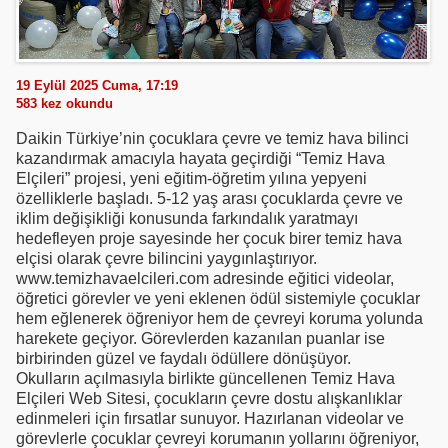
19 Eylül 2025 Cuma, 17:19
583
kez okundu
Daikin Türkiye’nin çocuklara çevre ve temiz hava bilinci
kazandırmak amacıyla hayata geçirdiği “Temiz Hava
Elçileri” projesi, yeni eğitim-öğretim yılına yepyeni
özelliklerle başladı. 5-12 yaş arası çocuklarda çevre ve
iklim değişikliği konusunda farkındalık yaratmayı
hedefleyen proje sayesinde her çocuk birer temiz hava
elçisi olarak çevre bilincini yaygınlaştırıyor.
www.temizhavaelcileri.com adresinde eğitici videolar,
öğretici görevler ve yeni eklenen ödül sistemiyle çocuklar
hem eğlenerek öğreniyor hem de çevreyi koruma yolunda
harekete geçiyor. Görevlerden kazanılan puanlar ise
birbirinden güzel ve faydalı ödüllere dönüşüyor.
Okulların açılmasıyla birlikte güncellenen Temiz Hava
Elçileri Web Sitesi, çocukların çevre dostu alışkanlıklar
edinmeleri için fırsatlar sunuyor. Hazırlanan videolar ve
görevlerle çocuklar çevreyi korumanın yollarını öğreniyor,