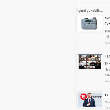
İlginizi çekebilir...
Avr
Tek
Türk
mill
6 Ağu
TES
TMM
May
Kong
5 Ağu
Yan
Kış 
tar