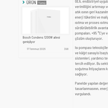
GEA, endüstriyel uygula
ÜRÜN
verimliliğini artırmay
atık ısının geri kazanı
enerji tüketimi ve mali
ısıtma ve proses ısıtma
sürdürülebilirlik avant
pompaları, +95 °C’ye va
Bosch Condens 1200W ailesi
çözüm oluşturuyor.
genişliyor
Isı pompası teknolojile
17 Temmuz 2026
398
ve kâğıt sanayisi başt
sistemleri, yardımcı t
tercih ediliyor. Bu sek
soğutma ihtiyaçlarını k
sağlıyor.
Panelde yapılan değer
tasarlanmasının, enerji
vurgulandı.