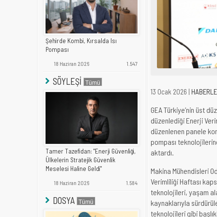
Şehirde Kombi, Kırsalda Isı
Pompası
18 Haziran 2026
1.547
SÖYLEŞİ
13 Ocak 2026 |
HABERL
GEA Türkiye’nin üst düz
düzenlediği Enerji Verim
düzenlenen panele konu
pompası teknolojilerin
Tamer Tazefidan: "Enerji Güvenliği,
aktardı.
Ülkelerin Stratejik Güvenlik
Meselesi Haline Geldi"
Makina Mühendisleri Od
Verimliliği Haftası kap
18 Haziran 2026
1.584
teknolojileri, yaşam ala
DOSYA
kaynaklarıyla sürdürüle
teknolojileri gibi başl