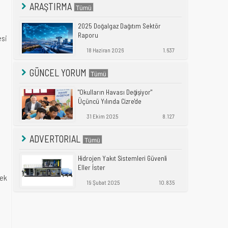
ARAŞTIRMA
2025 Doğalgaz Dağıtım Sektör
Raporu
esi
18 Haziran 2026
1.637
n
GÜNCEL YORUM
"Okulların Havası Değişiyor"
Üçüncü Yılında Cizre'de
31 Ekim 2025
8.127
ADVERTORIAL
Hidrojen Yakıt Sistemleri Güvenli
Eller İster
sek
19 Şubat 2025
10.835