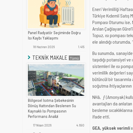
Eneri Verimliliği Haftas
Türkiye Kıdemli Satış M
Pompası Oturumu ise, 
Arslan Çağlayan Gürel’
Panel Radyatör Seçiminde Doğru
Topuz, ısı pompası tekn
Isı Kaybı Yaklaşımı
ele alındığı oturumda, 
18 Haziran 2026
1.415
Bu sunumda, sanayide ı
TEKNİK MAKALE
taşıdığı potansiyel ve 
sistemleri ile ısı pomp
verimlilik değerleri sa
bütüncül bir tasarımla 
soğutma ihtiyaçlarının 
NHâ‚ƒ (Amonyak) kullan
Bölgesel Isıtma Şebekesinin
avantajları da anlatan
Dönüş Hattından Beslenen Su
besleme sıcaklıklarına 
Kaynaklı Isı Pompasının
ifade etti.
Performans Analizi
17 Nisan 2026
4.690
GEA, yüksek verimli 