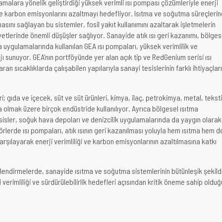
malara yönelik geliştirdiği yüksek verimli ısı pompası çözümleriyle enerji
ı ve karbon emisyonlarını azaltmayı hedefliyor. Isıtma ve soğutma süreçleri
lmasını sağlayan bu sistemler, fosil yakıt kullanımını azaltarak işletmelerin
yetlerinde önemli düşüşler sağlıyor. Sanayide atık ısı geri kazanımı, bölges
 uygulamalarında kullanılan GEA ısı pompaları, yüksek verimlilik ve
ajı sunuyor. GEA’nın portföyünde yer alan açık tip ve RedGenium serisi ısı
ran sıcaklıklarda çalışabilen yapılarıyla sanayi tesislerinin farklı ihtiyaçlar
ri; gıda ve içecek, süt ve süt ürünleri, kimya, ilaç, petrokimya, metal, teksti
a olmak üzere birçok endüstride kullanılıyor. Ayrıca bölgesel ısıtma
esisler, soğuk hava depoları ve denizcilik uygulamalarında da yaygın olarak
törlerde ısı pompaları, atık ısının geri kazanılması yoluyla hem ısıtma hem d
arşılayarak enerji verimliliği ve karbon emisyonlarının azaltılmasına katkı
lendirmelerde, sanayide ısıtma ve soğutma sistemlerinin bütünleşik şekil
 verimliliği ve sürdürülebilirlik hedefleri açısından kritik öneme sahip olduğ