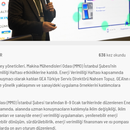
ER
636
kez okundu
ey yöneticileri, Makina Mühendisleri Odası (MMO) İstanbul Şubesi’nin
liliği Haftası etkinliklerine katıldı. Enerji Verimliliği Haftası kapsamında
şmacı olarak katılan GEA Türkiye Servis Direktörü Nahsen Topuz, GEA’nın ı
e yönelik yaklaşımını ve sanayideki uygulama örneklerini katılımcılara
ası (MMO) İstanbul Şubesi tarafından 8–9 Ocak tarihlerinde düzenlenen Ene
samında, alanında uzman konuşmacıların katılımıyla iklim değişikliği, iklim
nları ve sanayide enerji verimliliği uygulamaları, yenilenebilir enerji
bilir dönüşüm, sürdürülebilirlik, enerji verimliliği finansmanı ve ısı pompası
ıklarda on ayrı oturum düzenlendi.