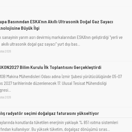
upa Basınından ESKA'nın Akıllı Ultrasonik Doğal Gaz Sayacı
nolojisine Büyük İlgi
 sanayinin yarım asrı devirmiş markalarından ESKA'nın geliştirdiği "yerli ve
i akıllı ultrasonik doğal gaz sayacı" yurt dışı bas...
stos 2026
KON2027 Bilim Kurulu İlk Toplantısını Gerçekleştirdi
OB Makina Mühendisleri Odası adına İzmir Şubesi yürütücülüğünde 05-07
ıs 2027 tarihlerinde düzenlenecek 17. Ulusal Tesisat Mühendisliği
resi...
stos 2026
lış radyatör seçimi doğalgaz faturasını yükseltiyor
aylarında konutlarda tüketilen enerjinin yaklaşık % 85'i ısıtma sistemleri
afından kullanılıyor. Bu yüksek tüketim, doğalgaz dönüşümü sıras...