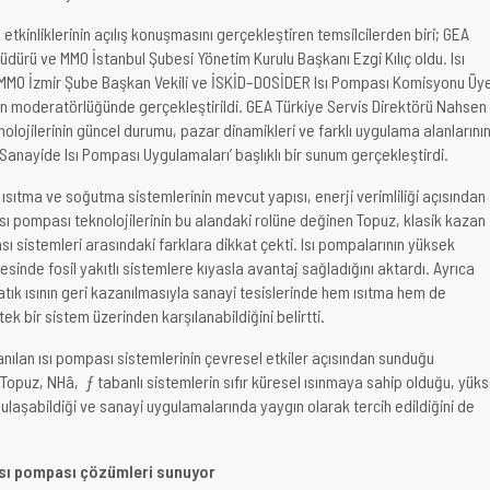
ı etkinliklerinin açılış konuşmasını gerçekleştiren temsilcilerden biri; GEA
üdürü ve MMO İstanbul Şubesi Yönetim Kurulu Başkanı Ezgi Kılıç oldu. Isı
MMO İzmir Şube Başkan Vekili ve İSKİD–DOSİDER Isı Pompası Komisyonu Üy
in moderatörlüğünde gerçekleştirildi. GEA Türkiye Servis Direktörü Nahsen
olojilerinin güncel durumu, pazar dinamikleri ve farklı uygulama alanlarını
‘Sanayide Isı Pompası Uygulamaları’ başlıklı bir sunum gerçekleştirdi.
sıtma ve soğutma sistemlerinin mevcut yapısı, enerji verimliliği açısından
ısı pompası teknolojilerinin bu alandaki rolüne değinen Topuz, klasik kazan
ası sistemleri arasındaki farklara dikkat çekti. Isı pompalarının yüksek
yesinde fosil yakıtlı sistemlere kıyasla avantaj sağladığını aktardı. Ayrıca
atık ısının geri kazanılmasıyla sanayi tesislerinde hem ısıtma hem de
tek bir sistem üzerinden karşılanabildiğini belirtti.
ılan ısı pompası sistemlerinin çevresel etkiler açısından sunduğu
 Topuz, NHâ‚ƒ tabanlı sistemlerin sıfır küresel ısınmaya sahip olduğu, yük
ulaşabildiği ve sanayi uygulamalarında yaygın olarak tercih edildiğini de
ısı pompası çözümleri sunuyor