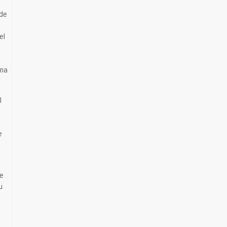
nde
el
ına
l
e
de
u