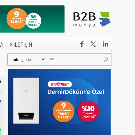


Vİ
İLETİŞİM