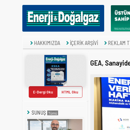
HAKKIMIZDA
İÇERİK ARŞİVİ
REKLAM TE
GEA, Sanayide
E-Dergi Oku
HTML Oku
SUNUŞ