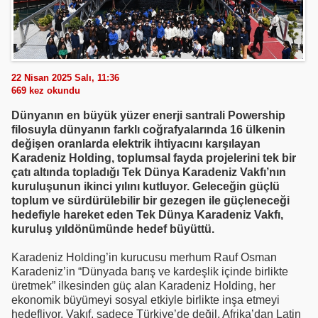
22 Nisan 2025 Salı, 11:36
669
kez okundu
Dünyanın en büyük yüzer enerji santrali Powership
filosuyla dünyanın farklı coğrafyalarında 16 ülkenin
değişen oranlarda elektrik ihtiyacını karşılayan
Karadeniz Holding, toplumsal fayda projelerini tek bir
çatı altında topladığı Tek Dünya Karadeniz Vakfı’nın
kuruluşunun ikinci yılını kutluyor. Geleceğin güçlü
toplum ve sürdürülebilir bir gezegen ile güçleneceği
hedefiyle hareket eden Tek Dünya Karadeniz Vakfı,
kuruluş yıldönümünde hedef büyüttü.
Karadeniz Holding’in kurucusu merhum Rauf Osman
Karadeniz’in “Dünyada barış ve kardeşlik içinde birlikte
üretmek” ilkesinden güç alan Karadeniz Holding, her
ekonomik büyümeyi sosyal etkiyle birlikte inşa etmeyi
hedefliyor. Vakıf, sadece Türkiye’de değil, Afrika’dan Latin