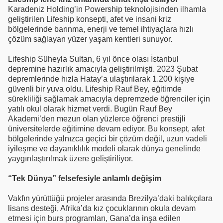
Karadeniz Holding’in Powership teknolojisinden ilhamla
geliştirilen Lifeship konsepti, afet ve insani kriz
bölgelerinde barınma, enerji ve temel ihtiyaçlara hızlı
çözüm sağlayan yüzer yaşam kentleri sunuyor.
Lifeship Süheyla Sultan, 6 yıl önce olası İstanbul
depremine hazırlık amacıyla geliştirilmişti. 2023 Şubat
depremlerinde hızla Hatay’a ulaştırılarak 1.200 kişiye
güvenli bir yuva oldu. Lifeship Rauf Bey, eğitimde
sürekliliği sağlamak amacıyla depremzede öğrenciler için
yatılı okul olarak hizmet verdi. Bugün Rauf Bey
Akademi’den mezun olan yüzlerce öğrenci prestijli
üniversitelerde eğitimine devam ediyor. Bu konsept, afet
bölgelerinde yalnızca geçici bir çözüm değil, uzun vadeli
iyileşme ve dayanıklılık modeli olarak dünya genelinde
yaygınlaştırılmak üzere geliştiriliyor.
“Tek Dünya” felsefesiyle anlamlı değişim
Vakfın yürüttüğü projeler arasında Brezilya’daki balıkçılara
lisans desteği, Afrika’da kız çocuklarının okula devam
etmesi için burs programları, Gana’da inşa edilen