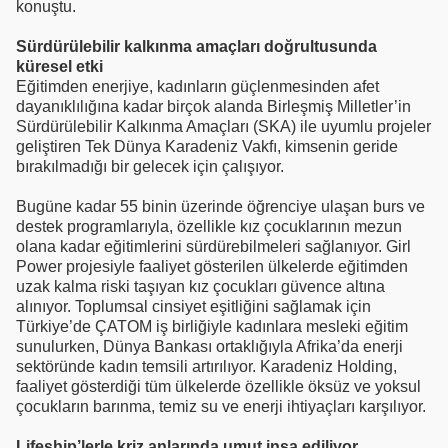
konuştu.
Sürdürülebilir kalkınma amaçları doğrultusunda
küresel etki
Eğitimden enerjiye, kadınların güçlenmesinden afet
dayanıklılığına kadar birçok alanda Birleşmiş Milletler’in
Sürdürülebilir Kalkınma Amaçları (SKA) ile uyumlu projeler
geliştiren Tek Dünya Karadeniz Vakfı, kimsenin geride
bırakılmadığı bir gelecek için çalışıyor.
Bugüne kadar 55 binin üzerinde öğrenciye ulaşan burs ve
destek programlarıyla, özellikle kız çocuklarının mezun
olana kadar eğitimlerini sürdürebilmeleri sağlanıyor. Girl
Power projesiyle faaliyet gösterilen ülkelerde eğitimden
uzak kalma riski taşıyan kız çocukları güvence altına
alınıyor. Toplumsal cinsiyet eşitliğini sağlamak için
Türkiye’de ÇATOM iş birliğiyle kadınlara mesleki eğitim
sunulurken, Dünya Bankası ortaklığıyla Afrika’da enerji
sektöründe kadın temsili artırılıyor. Karadeniz Holding,
faaliyet gösterdiği tüm ülkelerde özellikle öksüz ve yoksul
çocukların barınma, temiz su ve enerji ihtiyaçları karşılıyor.
Lifeship’lerle kriz anlarında umut inşa ediliyor