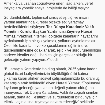
Amerika’ya uzanan coğrafyaya enerji sağlarken, yerel
ihtiyaçlara yönelik sosyal projelerle de iyiliği taşıyor.
Sürdürülebilirlik, toplumsal cinsiyet eşitliği ve insani
yardım alanlarında küresel ölçekte etki yaratmayı
hedeflediklerini söyleyen
Tek Dünya Karadeniz Vakfı
Yönetim Kurulu Başkan Yardımcısı Zeynep Harezi
Yılmaz,
“Vakfımızın temeli, gölgede kalanların hayatlarını
aydınlatmak için bir ışık yakmak, yollarını aydınlatmaktır.
Özellikle kadınların ve kız çocuklarının eğitimine ve
güçlendirilmesine odaklanarak, eşitlik ve sürdürülebilirliğin
sadece idealler değil, herkes için gerçekler olduğu bir
geleceğe yatırım yapıyoruz” dedi.
“Bu amaçla Karadeniz Holding olarak, 2035 yılına kadar
global ticari faaliyetlerimizin büyüklüğünü iki katına
çıkarma kararı alırken sosyal çalışmalarımızda bu oranı üç
kat artış olarak belirledik” diyen Harezi Yılmaz, “Toplumsal
faydanın geleceğe yapılan en değerli yatırım olduğuna
inanıyoruz. Tek Dünya Karadeniz Vakfı ile coğrafi sınırları
aşarak, daha adil, eşitlikçi ve sürdürülebilir bir dünya için
elimizi taşın altına koymaya devam edeceğiz” şeklinde