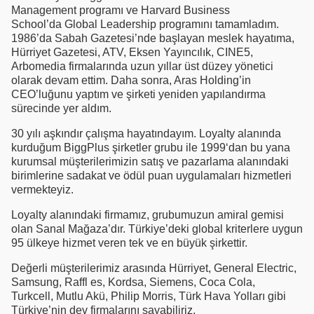
Management programı ve Harvard Business
School’da Global Leadership programını tamamladım.
1986’da Sabah Gazetesi’nde başlayan meslek hayatıma,
Hürriyet Gazetesi, ATV, Eksen Yayıncılık, CINE5,
Arbomedia firmalarında uzun yıllar üst düzey yönetici
olarak devam ettim. Daha sonra, Aras Holding’in
CEO’luğunu yaptım ve şirketi yeniden yapılandırma
sürecinde yer aldım.
30 yılı aşkındır çalışma hayatındayım. Loyalty alanında
kurduğum BiggPlus şirketler grubu ile 1999‘dan bu yana
kurumsal müşterilerimizin satış ve pazarlama alanındaki
birimlerine sadakat ve ödül puan uygulamaları hizmetleri
vermekteyiz.
Loyalty alanındaki firmamız, grubumuzun amiral gemisi
olan Sanal Mağaza’dır. Türkiye’deki global kriterlere uygun
95 ülkeye hizmet veren tek ve en büyük şirkettir.
Değerli müşterilerimiz arasında Hürriyet, General Electric,
Samsung, Raffl es, Kordsa, Siemens, Coca Cola,
Turkcell, Mutlu Akü, Philip Morris, Türk Hava Yolları gibi
Türkiye’nin dev firmalarını sayabiliriz.