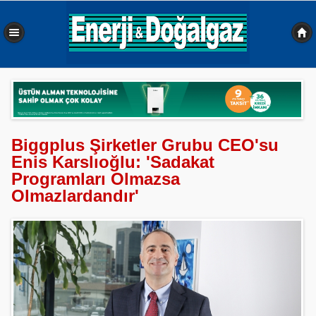
0,483 sn
Biggplus Şirketler Grubu CEO'su
Enis Karslıoğlu: 'Sadakat
Programları Olmazsa
Olmazlardandır'