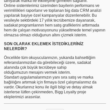
tanıyarak marka ile etkileşime girmeleri sağlanır.
Online sistemlerimiz üzerinden bayilerin performans ve
verimlilikleri raporlanır ve toplanan big data CRM analizi
yapılarak bayiye özel kampanyalar düzenlenebilir. Bu
vesileyle sektördeki 17 yıllık tecrübemize dayanarak,
sadakat programlarının hem satış grafiklerini arttırmada
hem de çalışan motivasyonunu yükseltmede temel yapının
olmazsa olmazı olduğunun altını çizmek isterim.
SON OLARAK EKLEMEK İSTEDİKLERİNİZ
NELERDİR?
Öncelikle tüm okuyucularınızın, yukarıda bahsettiğim
referanslarımızdan da görebileceği üzere, sadakat
alanında çok büyük tecrübeye sahip
olduğumuzun mesajını vermek isterim.
Standart uygulamalarımızın yanı sıra satış ve marka
bağlılığını artırmak için firmaya özel çalışmalarımız da
vardır. Okurlarınız konu ile ilgili bilgi ve detay almak
isterlerse lütfen çekinmeden, Bigg Loyalty proje
ekiplerimizi arasınlar.