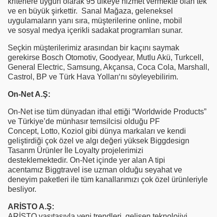
kriterlere uygun olarak 95 ülkeye hizmet vermekte olan tek
ve en büyük şirkettir. Sanal Mağaza, geleneksel
uygulamaların yanı sıra, müşterilerine online, mobil
ve sosyal medya içerikli sadakat programları sunar.
Seçkin müşterilerimiz arasından bir kaçını saymak
gerekirse Bosch Otomotiv, Goodyear, Mutlu Akü, Turkcell,
General Electric, Samsung, Akçansa, Coca Cola, Marshall,
Castrol, BP ve Türk Hava Yolları‘nı söyleyebilirim.
On-Net A.Ş:
On-Net ise tüm dünyadan ithal ettiği “Worldwide Products”
ve Türkiye’de münhasır temsilcisi olduğu PF
Concept, Lotto, Koziol gibi dünya markaları ve kendi
geliştirdiği çok özel ve algı değeri yüksek Biggdesign
Tasarım Ürünler İle Loyalty projelerimizi
desteklemektedir. On-Net içinde yer alan A tipi
acentamız Biggtravel ise uzman olduğu seyahat ve
deneyim paketleri ile tüm kanallarımızı çok özel ürünleriyle
besliyor.
ARİSTO A.Ş:
ARİSTO vasıtasıyla yeni trendleri, gelişen teknolojiyi