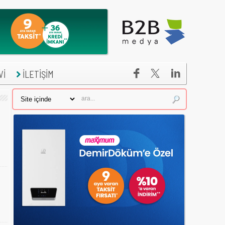


Vİ
İLETİŞİM