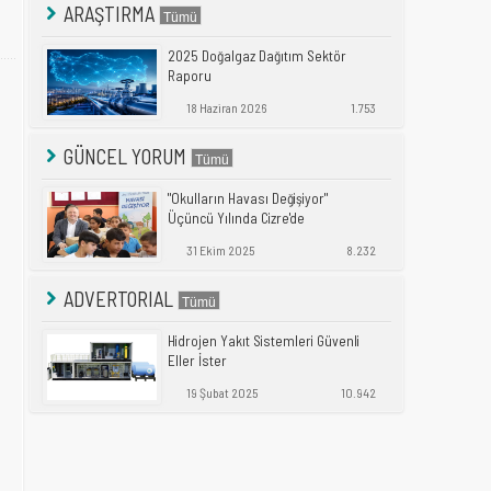
ARAŞTIRMA
2025 Doğalgaz Dağıtım Sektör
Raporu
18 Haziran 2026
1.753
GÜNCEL YORUM
"Okulların Havası Değişiyor"
Üçüncü Yılında Cizre'de
31 Ekim 2025
8.232
ADVERTORIAL
Hidrojen Yakıt Sistemleri Güvenli
Eller İster
19 Şubat 2025
10.942