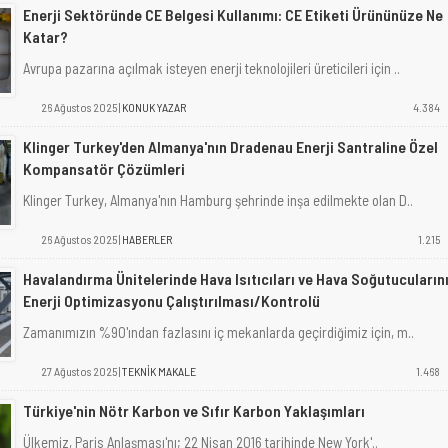
Enerji Sektöründe CE Belgesi Kullanımı: CE Etiketi Ürününüze Ne
Katar?
Avrupa pazarına açılmak isteyen enerji teknolojileri üreticileri için ..
26 Ağustos 2025 |
KONUK YAZAR
4.384
Klinger Turkey'den Almanya'nın Dradenau Enerji Santraline Özel
Kompansatör Çözümleri
Klinger Turkey, Almanya'nın Hamburg şehrinde inşa edilmekte olan D..
26 Ağustos 2025 |
HABERLER
1.215
Havalandırma Ünitelerinde Hava Isıtıcıları ve Hava Soğutucuların
Enerji Optimizasyonu Çalıştırılması/Kontrolü
Zamanımızın %90'ından fazlasını iç mekanlarda geçirdiğimiz için, m..
27 Ağustos 2025 |
TEKNİK MAKALE
1.468
Türkiye'nin Nötr Karbon ve Sıfır Karbon Yaklaşımları
Ülkemiz, Paris Anlaşması'nı; 22 Nisan 2016 tarihinde New York'..