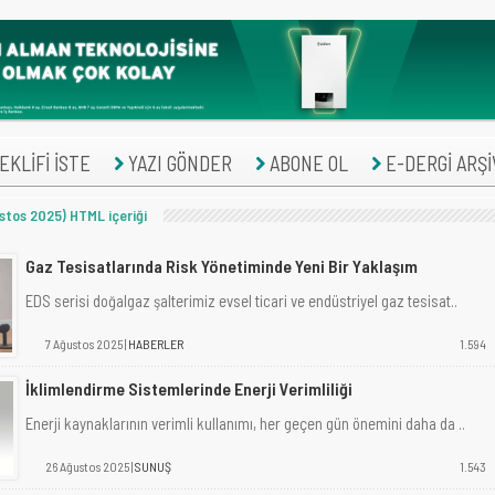
KLİFİ İSTE
YAZI GÖNDER
ABONE OL
E-DERGİ ARŞİ
tos 2025) HTML içeriği
Gaz Tesisatlarında Risk Yönetiminde Yeni Bir Yaklaşım
EDS serisi doğalgaz şalterimiz evsel ticari ve endüstriyel gaz tesisat..
7 Ağustos 2025 |
HABERLER
1.594
İklimlendirme Sistemlerinde Enerji Verimliliği
Enerji kaynaklarının verimli kullanımı, her geçen gün önemini daha da ..
26 Ağustos 2025 |
SUNUŞ
1.543