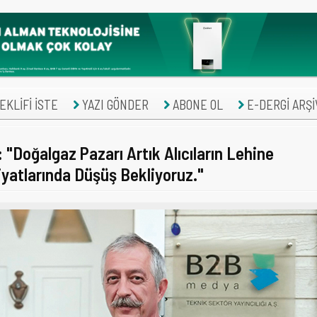
KLİFİ İSTE
YAZI GÖNDER
ABONE OL
E-DERGİ ARŞİ
l: "Doğalgaz Pazarı Artık Alıcıların Lehine
yatlarında Düşüş Bekliyoruz."