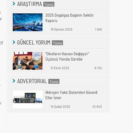
ARAŞTIRMA
a
2025 Doğalgaz Dağıtım Sektör
ı
Raporu
18 Haziran 2026
1.645
GÜNCEL YORUM
if
"Okulların Havası Değişiyor"
Üçüncü Yılında Cizre'de
31 Ekim 2025
8.134
ADVERTORIAL
e
Hidrojen Yakıt Sistemleri Güvenli
Eller İster
ı
19 Şubat 2025
10.843