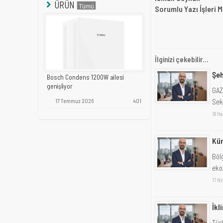
ÜRÜN
Sorumlu Yazı İşleri 
İlginizi çekebilir...
Şeh
Bosch Condens 1200W ailesi
genişliyor
GAZ
17 Temmuz 2026
401
Sekt
18 Ha
Kür
Böl
ekon
17 Ni
İkl
Türk