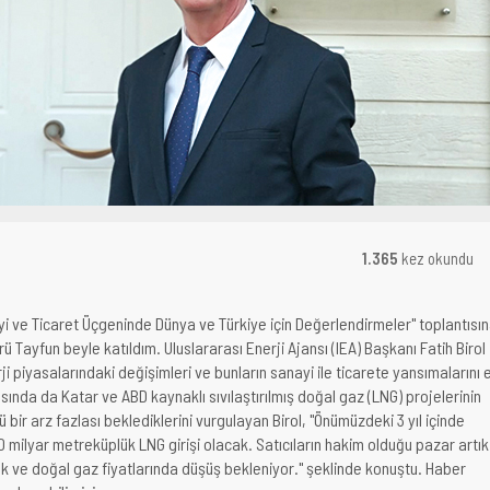
1.365
kez okundu
ayi ve Ticaret Üçgeninde Dünya ve Türkiye için Değerlendirmeler" toplantısı
rü Tayfun beyle katıldım. Uluslararası Enerji Ajansı (IEA) Başkanı Fatih Birol
rji piyasalarındaki değişimleri ve bunların sanayi ile ticarete yansımalarını 
sında da Katar ve ABD kaynaklı sıvılaştırılmış doğal gaz (LNG) projelerinin
ir arz fazlası beklediklerini vurgulayan Birol, "Önümüzdeki 3 yıl içinde
0 milyar metreküplük LNG girişi olacak. Satıcıların hakim olduğu pazar artık
cek ve doğal gaz fiyatlarında düşüş bekleniyor." şeklinde konuştu. Haber