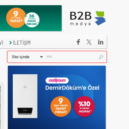


Vİ
İLETİŞİM