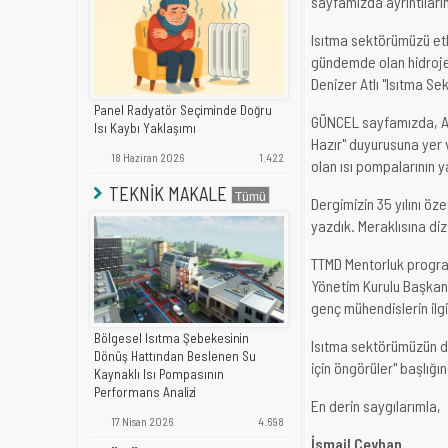
sayfamızda ayrıntıların
Isıtma sektörümüzü etk
gündemde olan hidroj
Denizer Atlı "Isıtma Se
Panel Radyatör Seçiminde Doğru
GÜNCEL sayfamızda, ABD
Isı Kaybı Yaklaşımı
Hazır" duyurusuna yer 
18 Haziran 2026
1.422
olan ısı pompalarının 
TEKNİK MAKALE
Dergimizin 35 yılını öze
yazdık. Meraklısına diz
TTMD Mentorluk progra
Yönetim Kurulu Başkanı 
genç mühendislerin il
Bölgesel Isıtma Şebekesinin
Isıtma sektörümüzün de
Dönüş Hattından Beslenen Su
için öngörüler" başlığ
Kaynaklı Isı Pompasının
Performans Analizi
En derin saygılarımla,
17 Nisan 2026
4.698
İsmail Ceyhan