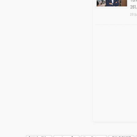
261,
20 Ş