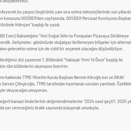
ı okuyabilirsiniz.
ileyecek bu çarpıcı öngörünün yanı sıra ısıtma teknolojilerinde son yıllard
en konusunu DOSİDER'den sayfasında, DOSİDER Mevzuat Komisyonu Başkan
ktöründe Hidrojen" başlığı ile yazdı.
 Enerji Bakanlığının "Yeni Soğuk İklim Isı Pompaları Piyasaya Sürülmeye
verdik. Gelişmeler, günümüzde doğalgaz iletilemeyen bölgeler için alternat
yakın gelecekte ısıtma için de ciddi bir seçenek olacağını düşündürüyor.
tlediğimiz dizi yazımızın 7. Bölümünü "Yaklaşık Yirmi Yıl Önce" başlığı ile
inin tüm bölümlerini okumasını öneririm.
mı hakkında TTMD Yönetim Kurulu Başkanı Nermin Köroğlu Isın ve ISKAV
Sarven Çilingiroğlu, TTMD tarafından hazırlanan soruları yanıtladı. Özellikl
giyle okuyacağını umuyorum.
ğerli kanaat önderlerinin değerlendirmelerine "2024 nasıl geçti?, 2025 yıl
ında yer vereceğimiz Aralık sayısında buluşmak umuduyla.