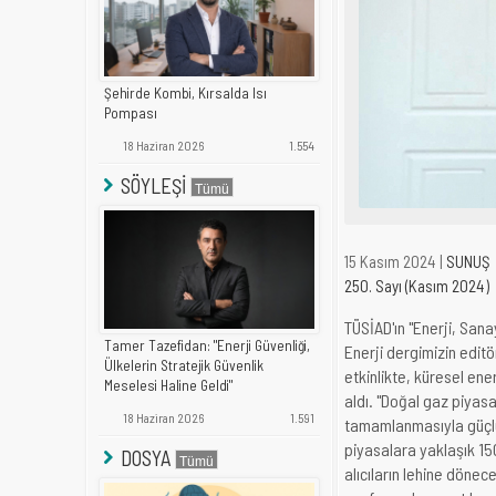
Şehirde Kombi, Kırsalda Isı
Pompası
18 Haziran 2026
1.554
SÖYLEŞİ
15 Kasım 2024 |
SUNUŞ
250. Sayı (Kasım 2024)
TÜSİAD'ın "Enerji, San
Tamer Tazefidan: "Enerji Güvenliği,
Enerji dergimizin editö
Ülkelerin Stratejik Güvenlik
etkinlikte, küresel ene
Meselesi Haline Geldi"
aldı. "Doğal gaz piyasa
18 Haziran 2026
1.591
tamamlanmasıyla güçlü b
piyasalara yaklaşık 15
DOSYA
alıcıların lehine döne