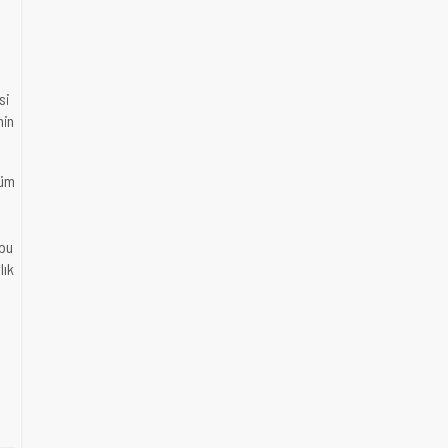
si
min
çüm
 bu
lık