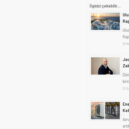
İlginizi çekebilir...
Ulu
Ra
Ulus
Rap
26 Ma
Jeo
Zek
Dün
biri
20 Ş
Ene
Ka
Avru
artı