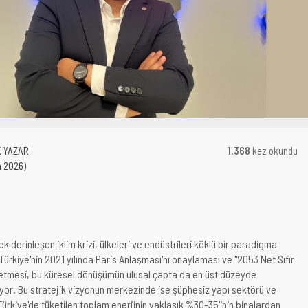
 YAZAR
1.368
kez okundu
n 2026)
 derinleşen iklim krizi, ülkeleri ve endüstrileri köklü bir paradigma
 Türkiye'nin 2021 yılında Paris Anlaşması'nı onaylaması ve "2053 Net Sıfır
 etmesi, bu küresel dönüşümün ulusal çapta da en üst düzeyde
riyor. Bu stratejik vizyonun merkezinde ise şüphesiz yapı sektörü ve
 Türkiye'de tüketilen toplam enerjinin yaklaşık %30-35'inin binalardan