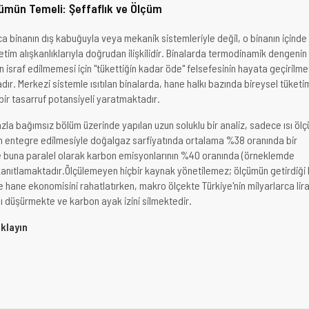
ümün Temeli: Şeffaflık ve Ölçüm
ızca binanın dış kabuğuyla veya mekanik sistemleriyle değil, o binanın içinde
tim alışkanlıklarıyla doğrudan ilişkilidir. Binalarda termodinamik dengenin
 israf edilmemesi için "tükettiğin kadar öde" felsefesinin hayata geçirilme
adır. Merkezi sistemle ısıtılan binalarda, hane halkı bazında bireysel tüketi
ir tasarruf potansiyeli yaratmaktadır.
zla bağımsız bölüm üzerinde yapılan uzun soluklu bir analiz, sadece ısı öl
in entegre edilmesiyle doğalgaz sarfiyatında ortalama %38 oranında bir
e buna paralel olarak karbon emisyonlarının %40 oranında (örneklemde
kanıtlamaktadır.Ölçülemeyen hiçbir kaynak yönetilemez; ölçümün getirdiği
e hane ekonomisini rahatlatırken, makro ölçekte Türkiye'nin milyarlarca lira
ını düşürmekte ve karbon ayak izini silmektedir.
ıklayın