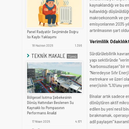
kaynaklandığı ve bu en
kullanıldığı düşünüldüğ
makroekonomik ve çevre
emisyonlarının 2035 yıl
artırılmasının şart ol
Panel Radyatör Seçiminde Doğru
Isı Kaybı Yaklaşımı
Verimlilik Odaklıl
18 Haziran 2026
1.396
Sürdürülebilirlik kavr
TEKNİK MAKALE
yapı sektöründe "verim
"karbonsuzlaşan" bir m
"Neredeyse Sıfır Enerji
metrekare ve üzeri olan
enerjisinin %10'unu yen
Binalar artık sadece en
Bölgesel Isıtma Şebekesinin
dönüştüren aktif mikro
Dönüş Hattından Beslenen Su
Kaynaklı Isı Pompasının
edilen bu yeni nesil bi
Performans Analizi
bırakmamak, operasyon
adil paylaşım" kavram
17 Nisan 2026
4.671