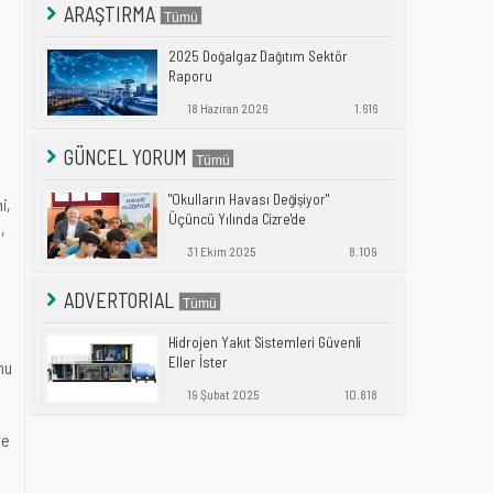
ARAŞTIRMA
2025 Doğalgaz Dağıtım Sektör
Raporu
18 Haziran 2026
1.616
GÜNCEL YORUM
"Okulların Havası Değişiyor"
i,
Üçüncü Yılında Cizre'de
,
31 Ekim 2025
8.109
ADVERTORIAL
Hidrojen Yakıt Sistemleri Güvenli
Eller İster
nu
19 Şubat 2025
10.818
ve