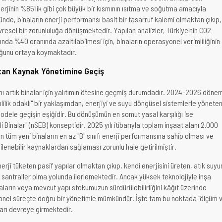
erjinin %85'lik gibi çok büyük bir kısmının ısıtma ve soğutma amacıyla
ünde, binaların enerji performansı basit bir tasarruf kalemi olmaktan çıkıp,
sel bir zorunluluğa dönüşmektedir. Yapılan analizler, Türkiye'nin CO2
ında %40 oranında azaltılabilmesi için, binaların operasyonel verimliliğinin
duğunu ortaya koymaktadır.
ıktan Kaynak Yönetimine Geçiş
amı artık binalar için yalıtımın ötesine geçmiş durumdadır. 2024-2026 dönem
lilik odaklı" bir yaklaşımdan, enerjiyi ve suyu döngüsel sistemlerle yöneten
odele geçişin eşiğidir. Bu dönüşümün en somut yasal karşılığı ise
li Binalar" (nSEB) konseptidir. 2025 yılı itibarıyla toplam inşaat alanı 2.000
 tüm yeni binaların en az "B" sınıfı enerji performansına sahip olması ve
ilenebilir kaynaklardan sağlaması zorunlu hale getirilmiştir.
erji tüketen pasif yapılar olmaktan çıkıp, kendi enerjisini üreten, atık suyu
 santraller olma yolunda ilerlemektedir. Ancak yüksek teknolojiyle inşa
naların veya mevcut yapı stokumuzun sürdürülebilirliğini kâğıt üzerinde
el süreçte doğru bir yönetimle mümkündür. İşte tam bu noktada "ölçüm 
ları devreye girmektedir.