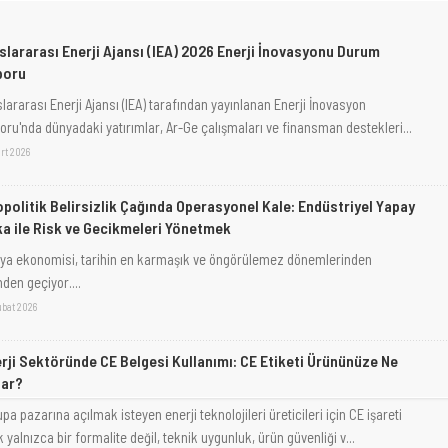
slararası Enerji Ajansı (IEA) 2026 Enerji İnovasyonu Durum
poru
lararası Enerji Ajansı (IEA) tarafından yayınlanan Enerji İnovasyon
oru'nda dünyadaki yatırımlar, Ar-Ge çalışmaları ve finansman destekleri...
rt 2026
politik Belirsizlik Çağında Operasyonel Kale: Endüstriyel Yapay
a ile Risk ve Gecikmeleri Yönetmek
ya ekonomisi, tarihin en karmaşık ve öngörülemez dönemlerinden
nden geçiyor....
ubat 2026
rji Sektöründe CE Belgesi Kullanımı: CE Etiketi Ürününüze Ne
tar?
pa pazarına açılmak isteyen enerji teknolojileri üreticileri için CE işareti
k yalnızca bir formalite değil, teknik uygunluk, ürün güvenliği v...