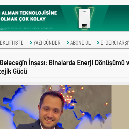
KLİFİ İSTE
YAZI GÖNDER
ABONE OL
E-DERGİ ARŞİ
r Geleceğin İnşası: Binalarda Enerji Dönüşümü 
ejik Gücü