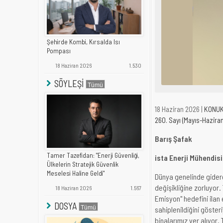
Şehirde Kombi, Kırsalda Isı
Pompası
18 Haziran 2026
1.530
SÖYLEŞİ
18 Haziran 2026 |
KONUK
260. Sayı (Mayıs-Hazira
Barış Şafak
Tamer Tazefidan: "Enerji Güvenliği,
ista Enerji Mühendisi
Ülkelerin Stratejik Güvenlik
Meselesi Haline Geldi"
Dünya genelinde giderek
değişikliğine zorluyor.
18 Haziran 2026
1.567
Emisyon" hedefini ilan
DOSYA
sahiplenildiğini göste
binalarımız yer alıyor.