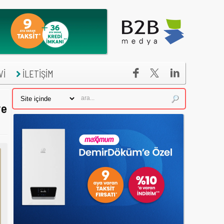


Vİ
İLETİŞİM
ve