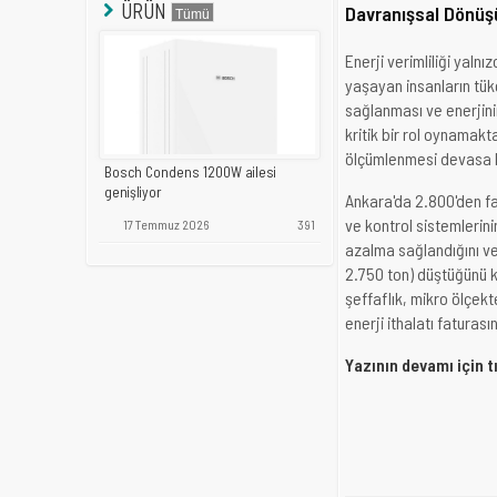
ÜRÜN
Davranışsal Dönüş
Enerji verimliliği yaln
yaşayan insanların tüke
sağlanması ve enerjinin
kritik bir rol oynamakt
ölçümlenmesi devasa b
Bosch Condens 1200W ailesi
genişliyor
Ankara'da 2.800'den fa
ve kontrol sistemlerin
17 Temmuz 2026
391
azalma sağlandığını v
2.750 ton) düştüğünü 
şeffaflık, mikro ölçekt
enerji ithalatı faturas
Yazının devamı için t